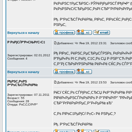
РєРѕРЅС†РµСЂРЅС‹ РЎРёРјРµРЅСЃ/РђР•Р“ (
РєРѕРЅРєСѓСЂРµРЅС‚РѕРІ СЂР°РґРёРѕРґРµС‚
Рђ. Р“РѕСЂСЃРєРёР№, РІРѕС‚ РїРѕСЌС‚РѕРј
РЅРµС‚
Вернуться к началу
Р РѕРјСѓР°Р»СЊРґС‹С‡
Добавлено: Чт Янв 19, 2012 23:31
Заголовок сооб
Рђ РІРѕС‚ РёРЅС‚РµСЂРµСЃРЅРѕ, РєРѕР»Р»Р
Зарегистрирован: 02.01.2012
Р”РµР»Рѕ РІ С‚РѕРј, С‡С‚Рѕ СЏ Р·РЅР°СЋ Р
Сообщения: 4
С‚Р°Рј СЂРѕРґРЅРѕР№ РёР»Рё СЌС‚Рѕ СЃР°
Вернуться к началу
РђРЅС‚РѕРЅ
Добавлено: Чт Янв 19, 2012 23:53
Заголовок сооб
Р“РѕСЂСЃРєРёР№
РќСѓ СЌС‚Рѕ СЃРјРѕС‚СЂСЏ РєР°РєРѕР№ РіРѕ
Зарегистрирован: 07.11.2011
РІРёР»РµРЅСЃРєРѕРіРѕ Р·Р°РІРѕРґР° "Р­Р»Рµ
Возраст: 55
Сообщения: 28
СЂР°РґРёРѕРґРµС‚Р°Р»РµР№ вЂ”
Откуда: РѕС‚С‚СѓРґР°
С‚Рѕ РїРѕС‡РµРјСѓ Р±С‹ Рё РЅРµС‚?
Рђ. Р“РѕСЂСЃРєРёР№