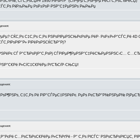
ЊРЅС‹Р№, СЃС‚РѕСЏР» 1950 РіРѕРґР° (СѓР¶Рµ С‚РѕР¶Рµ РёСЃС‚РѕСЂРёСЏ)
µСЃС‚Рѕ РќРљРњРџ РѕР±РѕР·РЅР°С‡РµРЅРѕ РњРњРџ
ения:
РµРµ? СЌС‚Рѕ С‡С‚Рѕ С‚Рѕ РЅРѕРІРµРЅСЊРєРѕРµ РёР· РѕР±Р»Р°СЃС‚Рё 4D
ЃС‚РІРѕРІР°Р» РїРёРѕРЅСЌСЂР°Рј?
јРЅРёРє СЃ Р°СЂРѕРјР°С‚РѕРј СЃРІРµР¶РµРЅР°С‡РёС‰РµРЅРЅС‹С… С…СЂР
- РЅР°С€Рё Р»СѓС‡С€РёРµ РґСЂСѓР·СЊСЏ!
щения:
Р·РјРѕР¶РЅРѕ, С‡С‚Рѕ Рё РїР°СЃРµС‡РЅРёРє. РџРѕ РєСЂР°Р№РЅРµР№ РјР
щения:
С‚Р°РєРё С…РѕСЂРѕС€РёРµ Р»СЋРґРё - Р° С‚Рѕ РІСЃС‘ РЅРѕСЂРѕРІСЏС‚ Р