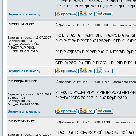
- РіР»Р°Р·РѕРє СЏРІРЅРѕ СЃР°РјРѕРґРµР»С
- РЅР° Р·Р°РґРЅРµР№ СЃС‚РµРЅРєРµ РІРјР
Вернуться к началу
РіР°РґСЋРєРёРЅ
Добавлено: Вт Ноя 18, 2008 9:08
Заголовок сообщ
РїСЂРѕ РјС‘Рґ РјРѕР¶РЅРѕ РїРѕРґСЂРѕР±РЅ
Зарегистрирован: 11.07.2007
РєСѓР»Р°Рє-РїР°СЃРµС‡РЅРёРє СЃРѕС‡СѓРІС
Сообщения: 273
Откуда: РњРёРЅСЃРє,
РґРµСЂРµРІРЅСЏ
Р“Р°РґСЋРєРёРЅРѕ
Р° РјРѕР¶РЅРѕ Р·Р°РёРјРµС‚СЊ РїСЂРёРµР
_________________
СЃРѕР»РЅС†Рµ, РІРѕР·РґСѓС… Рё РІРѕРґР° 
Вернуться к началу
Р’Р°Р»РµСЂРёР№
Добавлено: Вт Ноя 18, 2008 11:05
Заголовок сооб
Рђ РєСЃС‚Р°С‚Рё РґР°! Р’РїРѕР»РЅРµ РІРѕ
Зарегистрирован: 10.07.2007
РѕР±Р»Р°СЃС‚Рё РёР· РґРµСЂРµРІРЅРё.
Возраст: 68
Сообщения: 257
Откуда: РњРёРЅСЃРє
Вернуться к началу
РіР°РґСЋРєРёРЅ
Добавлено: Вт Ноя 18, 2008 14:30
Заголовок сооб
РІРѕС‚ РµСЃС‚СЊ РЅР° СЃРІРµС‚Рµ РІСЃРµ 
Зарегистрирован: 11.07.2007