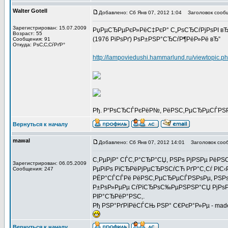
Walter Gotell
Добавлено: Сб Янв 07, 2012 1:04
Заголовок сооб
Зарегистрирован: 15.07.2009
РџРµСЂРµРєР»РёС‡РєР° С„РѕСЂСѓРјРѕРІ вЂ”
Возраст: 55
(1976 РіРѕРґ) РѕР±РЅР°СЂСѓР¶РёР»Рё вЂ”
Сообщения: 91
Откуда: РѕС‚С‚СѓРґР°
http://lampoviedushi.hammarlund.ru/viewtopic.
Рђ. Р“РѕСЂСЃРєРёР№, РёРЅС‚РµСЂРµСЃРЅРѕ
Вернуться к началу
mawal
Добавлено: Сб Янв 07, 2012 14:01
Заголовок соо
С‚РµРјР° СЃС‚Р°СЂР°СЏ, РЅРѕ РјРЅРµ РёР
Зарегистрирован: 06.05.2009
РµРіРѕ РїСЂРёРјРµСЂРЅСѓСЋ РґР°С‚Сѓ РІС‹Р
Сообщения: 247
РЁР°СЃСЃРё РёРЅС‚РµСЂРµСЃРЅРѕРµ, РЅРѕ С
Р±РѕР»РµРµ СѓРїСЂРѕС‰РµРЅРЅР°СЏ РјРѕРґ
РІР°СЂРёР°РЅС‚.
Рђ РЅР°РґРїРёСЃСЊ РЅР° С€РєР°Р»Рµ - mad
Вернуться к началу