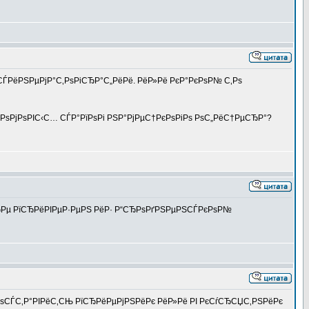
 СЃРёРЅРµРјР°С‚РѕРіСЂР°С„РёРё. РёР»Рё РєР°РєРѕР№ С‚Рѕ
ѕРјРѕРІС‹С… СЃР°РїРѕРі РЅР°РјРµС†РєРѕРіРѕ РѕС„РёС†РµСЂР°?
µСЂРµ РїСЂРёРІРµР·РµРЅ РёР· Р“СЂРѕРґРЅРµРЅСЃРєРѕР№
їРѕСЃС‚Р°РІРёС‚СЊ РїСЂРёРµРјРЅРёРє РёР»Рё РІ РєСѓСЂСЏС‚РЅРёРє