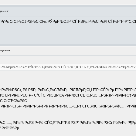
ения:
ЅР°РґРѕ СѓС‚РѕС‡РЅРёС‚СЊ. РЎРµР№С‡Р°СЃ РЅРµ РіРѕС‚РѕРІ СЃРєР°Р·Р°С‚
щения:
Р»Р»РµРіРё,РЅР° РЎР’Р”-9 РјРѕРі Р±С‹ СЃС‚РѕСЏС‚СЊ С‚Р°РєРѕР№ РґРёРЅР°РјРёРє?.
ІРѕР№РЅС‹, Рё РЅРµРєРѕС‚РѕСЂРѕРµ РІСЂРµРјСЏ РїРѕСЃР»Рµ РїРѕ РІРїР
РЅРґСЂРѕРІРµ Р±С‹Р» СѓСЃС‚РѕСЏРІС€РёР№СЃСЏ С‚РµС…РЅРѕР»РѕРіРёС‡
РєС‚СѓСЋС‰РёС….
ёСЃРїРѕР»СЊР·РѕРІР°РЅРёРё РєР°РєРёС…-С‚Рѕ СЃС‚РѕСЂРѕРЅРЅРёС… РґР
РїРѕС….., РїРѕР»РѕРЅ Р»Рё СЃС‚Р°РєР°РЅ РЅР°РїРѕР»РѕРІРёРЅСѓ РёР»Рё Р¶Р
Р°РєР°РЅРµ.