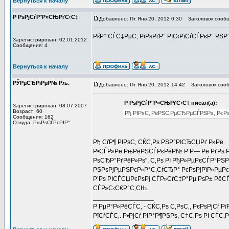
Вернуться к началу
Р РѕРјСѓР°Р»СЊРґС‹С‡
Добавлено: Пт Янв 20, 2012 0:30
Заголовок сообщ
РќР° СЃС‡РµС‚ РіРѕРґР° РІС‹РїСѓСЃРєР° Р
Зарегистрирован: 02.01.2012
Сообщения: 4
Вернуться к началу
РЎРµСЂРіРµР№ Рљ.
Добавлено: Пт Янв 20, 2012 14:42
Заголовок сооб
Р РѕРјСѓР°Р»СЊРґС‹С‡ писал(а):
Зарегистрирован: 08.07.2007
Возраст: 60
Рђ РІРѕС‚ РёРЅС‚РµСЂРµСЃРЅРѕ, РєРѕ
Сообщения: 162
Откуда: РњРѕСЃРєРІР°
Рђ СѓР¶ РІРѕС‚ СЌС‚Рѕ РЅР°РІСЂСЏРґ Р»Рё.
Р•СЃР»Рё РњРёРЅСЃРєРёР№ Р Р— Рё РґРѕ Р
РѕСЂР°РґРёР»Рѕ", С‚Рѕ РІ РђР»РµРєСЃР°
РЅРѕРјРµРЅРєР»Р°С‚СѓСЂР° РєРѕРјРїР»Рµ
Р’Рѕ РІСЃСЏРєРѕРј СЃР»СѓС‡Р°Рµ РѕР± Р
СЃР»С‹С€Р°С‚СЊ.
_________________
Р РµР°Р»РёСЃС‚ - СЌС‚Рѕ С‚РѕС‚, РєРѕРјСѓ 
РїСѓСЃС‚. Р•РјСѓ РІР°Р¶РЅРѕ, С‡С‚Рѕ РІ СЃС‚