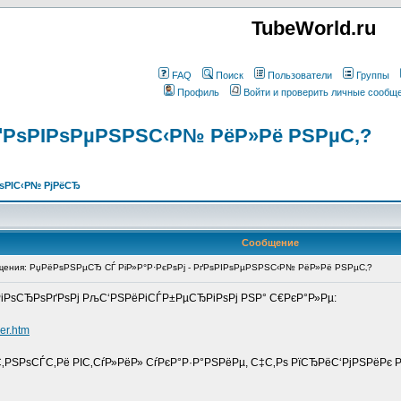
TubeWorld.ru
FAQ
Поиск
Пользователи
Группы
Профиль
Войти и проверить личные сообщ
РґРѕРІРѕРµРЅРЅС‹Р№ РёР»Рё РЅРµС‚?
РѕРІС‹Р№ РјРёСЂ
Сообщение
ения: РџРёРѕРЅРµСЂ СЃ РіР»Р°Р·РєРѕРј - РґРѕРІРѕРµРЅРЅС‹Р№ РёР»Рё РЅРµС‚?
РіРѕСЂРѕРґРѕРј РљС‘РЅРёРіСЃР±РµСЂРіРѕРј РЅР° С€РєР°Р»Рµ:
er.htm
С‚РЅРѕСЃС‚Рё РІС‚СѓР»РёР» СѓРєР°Р·Р°РЅРёРµ, С‡С‚Рѕ РїСЂРёС‘РјРЅРёР