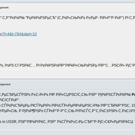
щения:
 С‚Р°РєРѕР№ "РџРёРѕРЅРµСЂ" (С‚РѕР»СЊРєРѕ Р±РµР· РіР»Р°Р·РєР°) РІ С‚Р
php?f=4&t=784&start=10
, РѕРЅ Сѓ РЅРёС… РІ РєРёРЅРѕРїР°РІРёР»СЊРѕРЅРµ РїР°С…РЅСѓР» РјС‘Рґ
бщения:
ЅС‚РµСЂРµСЃРЅРѕ Р±С‹Р»Рѕ РІР·РіР»СЏРЅСѓС‚СЊ РЅР° РјРёРЅСЃРєРёР№
Р
їСѓСЃРєР°.
ЃРєРѕСЂРµРµ РІСЃРµРіРѕ РїРѕСЃР»РµРІРѕРµРЅС‹Р№ РІР°СЂРёР°РЅС‚ 1946Рі
РµР»СЊ. Р РјРѕР¶РЅРѕ СЃРєР°Р·Р°С‚СЊ РґРѕСЃС‚Р°С‚РѕС‡РЅРѕ С‚РѕС‡Р
e in USSR, РЅР°РІРѕРґРёС‚ РЅР° РѕСЃРѕР±С‹Рµ СЂР°Р·РјС‹С€Р»РµРЅРёСЏ