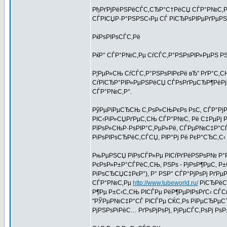
РђРґРјРёРЅРёСЃС‚СЂР°С†РёСЏ СЃР°Р№С‚Р° 
СЃРІСЏР·Р°РЅРЅС‹Рµ СЃ РїСЂРѕРІРµРґРµРЅ
РќРѕРІРѕСЃС‚Рё
РќР° СЃР°Р№С‚Рµ СѓСЃС‚Р°РЅРѕРІР»РµРЅ Р
Р¦РµР»СЊ СѓСЃС‚Р°РЅРѕРІРєРё вЂ” РґР°С‚
СѓРїСЂР°РІР»РµРЅРёСЏ СЃРѕРґРµСЂР¶РёРјС
СЃР°Р№С‚Р°.
РўРµРїРµСЂСЊ С‚РѕР»СЊРєРѕ РѕС‚ СЃР°РјР
РІС‹РіР»СЏРґРµС‚СЊ СЃР°Р№С‚ Рё С‡РµРј Рѕ
РїРѕР»СЊР·РѕРІР°С‚РµР»Рё, СЃРµР№С‡Р°СЃ
РіРѕРІРѕСЂРёС‚СЃСЏ, РІР°Рј Рё РєР°СЂС‚С‹ 
РњРµРЅСЏ РїРѕСЃР»Рµ РІСѓРґРёРЅРѕР№ Р°Р
РєРѕР»Р±Р°СЃРёС‚СЊ, РЅРѕ - РјРѕР¶РµС‚ 
РіРѕСЂСЏС‡РєР°), Р° РЅР° СЃР°РјРѕРј РґРµ
СЃР°Р№С‚Рµ
http://www.tubeworld.ru/
РїСЂРёСЃ
Р¶Рµ Р±С‹С‚СЊ РІСЃРµ РёР¶РµРІРѕРґС‹ СЃСѓ
"РЎРµР№С‡Р°СЃ РІСЃРµ СЌС‚Рѕ РїРµСЂРµС
РјРЅРѕРіРёС… РґРѕРјРѕРј, РјРµСЃС‚РѕРј Рѕ