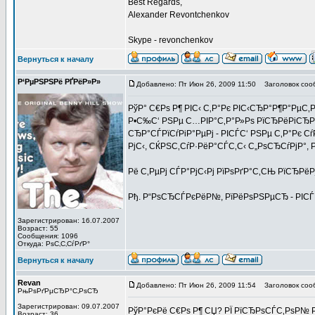
Best Regards,
Alexander Revontchenkov
Skype - revonchenkov
Вернуться к началу
Р‘РµРЅРЅРё РҐРёР»Р»
Добавлено: Пт Июн 26, 2009 11:50
Заголовок соо
РўР° С€Рѕ Р¶ РІС‹ С‚Р°Рє РІС‹СЂР°Р¶Р°Рµ
Р•С‰С‘ РЅРµ С…РІР°С‚Р°Р»Рѕ РїСЂРёРіСЂР
СЂР°СЃРїСѓРіР°РµРј - РІСЃС‘ РЅРµ С‚Р°Рє С
РјС‹, СЌРЅС‚СѓР·РёР°СЃС‚С‹ С„РѕСЂСѓРјР°, 
Рё С‚РµРј СЃР°РјС‹Рј РїРѕРґР°С‚СЊ РїСЂР
Рђ. Р“РѕСЂСЃРєРёР№, РїРёРѕРЅРµСЂ - РІС
Зарегистрирован: 16.07.2007
Возраст: 55
Сообщения: 1096
Откуда: РѕС‚С‚СѓРґР°
Вернуться к началу
Revan
Добавлено: Пт Июн 26, 2009 11:54
Заголовок соо
РњРѕРґРµСЂР°С‚РѕСЂ
Зарегистрирован: 09.07.2007
РўР°РєРё С€Рѕ Р¶ СЏ? РЇ РїСЂРѕСЃС‚РѕР№
Возраст: 36