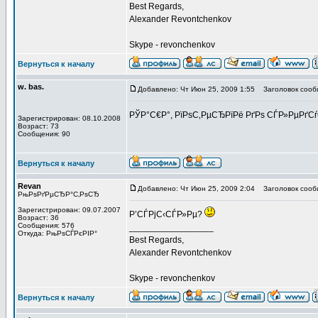
Best Regards,
Alexander Revontchenkov
Skype - revonchenkov
Вернуться к началу
w. bas.
Добавлено: Чт Июн 25, 2009 1:55
Заголовок сооб
РЎР°С€Р°, РїРѕС‚РµСЂРїРё РґРѕ СЃР»РµРґ
Зарегистрирован: 08.10.2008
Возраст: 73
Сообщения: 90
Вернуться к началу
Revan
Добавлено: Чт Июн 25, 2009 2:04
Заголовок сооб
РњРѕРґРµСЂР°С‚РѕСЂ
Зарегистрирован: 09.07.2007
Р’СЃРјС‹СЃР»Рµ?
Возраст: 36
Сообщения: 576
_________________
Откуда: РњРѕСЃРєРІР°
Best Regards,
Alexander Revontchenkov
Skype - revonchenkov
Вернуться к началу