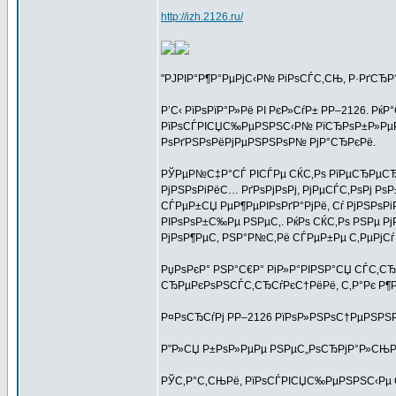
http://izh.2126.ru/
"РЈРІР°Р¶Р°РµРјС‹Р№ РіРѕСЃС‚СЊ, Р·РґСЂР
Р’С‹ РїРѕРїР°Р»Рё РІ РєР»СѓР± РР–2126. Рќ
РїРѕСЃРІСЏС‰РµРЅРЅС‹Р№ РїСЂРѕР±Р»РµРјР
РѕРґРЅРѕРёРјРµРЅРЅРѕР№ РјР°СЂРєРё.
РЎРµР№С‡Р°СЃ РІСЃРµ СЌС‚Рѕ РїРµСЂРµСЂ
РјРЅРѕРіРёС… РґРѕРјРѕРј, РјРµСЃС‚РѕРј Рѕ
СЃРµР±СЏ РµР¶РµРІРѕРґР°РјРё, Сѓ РјРЅРѕР
РІРѕРѕР±С‰Рµ РЅРµС‚. РќРѕ СЌС‚Рѕ РЅРµ Р
РјРѕР¶РµС‚ РЅР°Р№С‚Рё СЃРµР±Рµ С‚РµРјСѓ
РџРѕРєР° РЅР°С€Р° РіР»Р°РІРЅР°СЏ СЃС‚
СЂРµРєРѕРЅСЃС‚СЂСѓРєС†РёРё, С‚Р°Рє Р¶Рµ 
Р¤РѕСЂСѓРј РР–2126 РїРѕР»РЅРѕС†РµРЅРЅ
Р”Р»СЏ Р±РѕР»РµРµ РЅРµС„РѕСЂРјР°Р»СЊР
РЎС‚Р°С‚СЊРё, РїРѕСЃРІСЏС‰РµРЅРЅС‹Рµ С