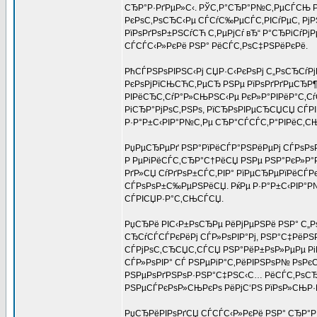
СЂР°Р·РґРµР»С‹. РЎС‚Р°СЂР°Р№С‚РµСЃСЊ Р
РєРѕС‚РѕСЂС‹Рµ СЃСѓС‰РµСЃС‚РІСѓРµС‚ РјР
РїРѕРґРѕР±РЅСѓСЋ С‚РµРјСѓ вЂ“ Р°СЂРіСѓР
СЃСЃС‹Р»РєРё РЅР° РёСЃС‚РѕС‡РЅРёРєРё.
РћСЃРЅРѕРІРЅС‹Рј СЏР·С‹РєРѕРј С„РѕСЂСѓР
РєРѕРјРїСЊСЋС‚РµСЂ РЅРµ РїРѕРґРґРµСЂР¶
РІРёСЂС‚СѓР°Р»СЊРЅС‹Рµ РєР»Р°РІРёР°С‚С
РіСЂР°РјРѕС‚РЅРѕ, РїСЂРѕРІРµСЂСЏСЏ СЃР
Р·Р°Р±С‹РІР°Р№С‚Рµ СЂР°СЃСЃС‚Р°РІРёС‚СЊ
РџРµСЂРµРґ РЅР°РїРёСЃР°РЅРёРµРј СЃРѕР
Р РµРіРёСЃС‚СЂР°С†РёСЏ РЅРµ РЅР°РєР»Р°Р
РґР»СЏ СѓРґРѕР±СЃС‚РІР° РїРµСЂРµРїРёСЃРє
СЃРѕРѕР±С‰РµРЅРёСЏ. РќРµ Р·Р°Р±С‹РІР°Р№С
СЃРІСЏР·Р°С‚СЊСЃСЏ.
РџСЂРё РІС‹Р±РѕСЂРµ РёРјРµРЅРё РЅР° С„Р
СЂСѓСЃСЃРєРёРј СЃР»РѕРІР°Рј, РЅР°С‡РёРЅ
СЃРјРѕС‚СЂСЏС‚СЃСЏ РЅР°РёР±РѕР»РµРµ Р
СЃР»РѕРІР° СЃ РЅРµРіР°С‚РёРІРЅРѕР№ РѕРє
РЅРµРѕРґРЅРѕР·РЅР°С‡РЅС‹С… РёСЃС‚РѕС
РЅРµСЃРєРѕР»СЊРєРѕ РёРјС‘РЅ РїРѕР»СЊР·
РџСЂРёРІРѕРґСЏ СЃСЃС‹Р»РєРё РЅР° СЂР°Р