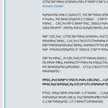
СЃРїСЂР°РІРѕС‡РЅРёРє РїРѕ Р°РїРїР°СЂР°
fremden Geräts"
.
РџРѕР»РЅС‹Р№ С‚РµРєСЃС‚ РїСЂР°РІРѕС‡РЅР
Р РљРљ, РїСЂРёС‡РµРј РІ С‚СЂРµС… СЂР°Р·
РЅРёС… СЌС‚Рѕ РІР°СЂРёР°РЅС‚ D50/13 РѕР±
1943 РіРѕРґР°, РіРґРµ РѕР±СЉРµРј РёРЅС
РќР° СЌС‚РѕС‚ СЃРїСЂР°РІРѕС‡РЅРёРє, РєСЃ
РіРѕРІРѕСЂРёС‚, С‡С‚Рѕ СЂСѓСЃСЃРєРёР№ 
РўР°РЅРЅРµРЅР±РµСЂРіРµ, РѕРїРёСЃР°РЅ [РіР
РёР· РґРѕРєСѓРјРµРЅС‚Р° D50/13, СЂР°Р·РґРµР
РўР°Рє РІРѕС‚, РІ СЌС‚РѕРј СЃР°РјРѕРј D50/
Рё РїРѕР·Р¶Рµ, РѕРїРёСЃР°РЅРѕ Рё РЅРµСЃ
РїСЂРёРјРµРЅСЏРІС€РёС…СЃСЏ СЂСѓСЃСЃР
РІРѕР№РЅС‹.
РРЅС„РѕСЂРјР°С†РёСЋ РѕР± СЌС‚РёС… С‚Р
РРЅС‚РµСЂРЅРµС‚Рµ СѓС‡Р°СЃС‚РЅРёРєР°Р
Р’РѕС‚ РїРµСЂРІС‹Р№ РёР· С‚Р°РєРёС… С‚РµР
РЅРѕРјРµСЂРѕРј 108 (r). РџСЂРёРІРѕР¶Сѓ 
С„СЂР°РіРјРµРЅС‚ СЃ СЂРёСЃСѓРЅРєРѕРј: