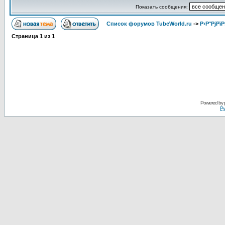
Показать сообщения:
Список форумов TubeWorld.ru
->
Р›Р°РјРї
Страница
1
из
1
Powered by
Ру