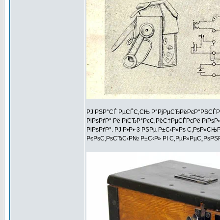
РЈ РЅР°СЃ РµСЃС‚СЊ Р°РјРµСЂРёРєР°РЅСЃРє
РіРѕРґР° Рё РїСЂР°РєС‚РёС‡РµСЃРєРё РїРѕ
РіРѕРґР°. РЈ Р•Р•-3 РЅРµ Р±С‹Р»Рѕ С‚РѕР»
РєРѕС‚РѕСЂС‹Р№ Р±С‹Р» РІ С‚РµР»РµС„РѕРЅРµ