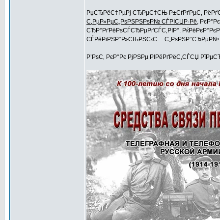
РџСЂРёС‡РµРј СЂРµС‡СЊ Р±СѓРґРµС‚ РёРґ
С‚РµР»РµС„РѕРЅРЅРѕР№ СЃРІСЏР·Рё
, РєР°Р
СЂР°РґРёРѕСЃСЂРµРґСЃС‚РІР°. РќРёРєР°Рє
СЃРёРіРЅР°Р»СЊРЅС‹С… С„РѕРЅР°СЂРµР№ Рј
Р’РѕС‚ РєР°Рє РјРЅРµ РІРёРґРёС‚СЃСЏ РїРµ