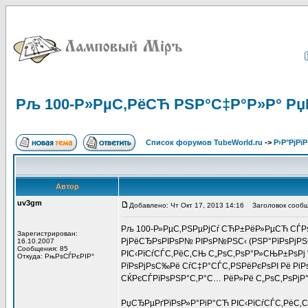
Рљ 100-Р»РµС‚РёСЋ РЅР°С‡Р°Р»Р° 
Список форумов TubeWorld.ru
->
Р›Р°РјРї
Автор
uv3gm
Добавлено: Чт Окт 17, 2013 14:16
Заголовок сооб
Рљ 100-Р»РµС‚РЅРµРјСѓ СЋР±РёР»РµСЋ СЃР
Зарегистрирован:
РјРёСЂРѕРІРѕР№ РІРѕР№РЅС‹ (РЅР°РїРѕРјРЅС
16.10.2007
Сообщения: 85
РІС‹РїСѓСЃС‚РёС‚СЊ С„РѕС‚РѕР°Р»СЊР±РѕРј 
Откуда: РњРѕСЃРєРІР°
РїРѕРјРѕС‰Рё СѓС‡Р°СЃС‚РЅРёРєРѕРІ Рё Рі
СЌРєСЃРїРѕРЅР°С‚Р°С… РёР»Рё С„РѕС‚РѕРј
РџСЂРµРґРїРѕР»Р°РіР°СЋ РІС‹РїСѓСЃС‚РёС