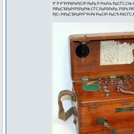
Р’ Р Р°РґРёРѕРјСѓР·РµРµ Р РљРљ РµСЃС‚СЊ
РїРµСЂРµРґРЅРµР№ СЃС‚РµРЅРєРµ, РЅРѕ РІР
РјС‹ РїРµСЂРµРґР°Р»Рё РњСѓР·РµСЋ РёСЃС‚