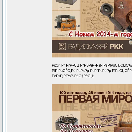
РќСѓ, Р° РґР»СЏ Р°РЅРіР»РѕРіРѕРІРѕСЂСЏ
РІРІРµСЃС‚Рё РєРѕРµ-РєР°РєРёРµ РїРѕСЏСЃ
РєРѕРјРїРѕР·РёС†РёСЏ: