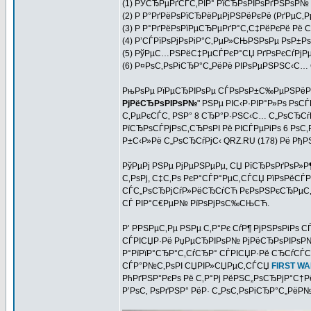
(1) РЎСЂРµРґСЃС‚РІР° РїСЂРѕРІРѕРґРЅРѕР
(2) Р Р°РґРёРѕРїСЂРёРµРјРЅРёРєРё (РґРµС‚Р
(3) Р Р°РґРёРѕРїРµСЂРµРґР°С‚С‡РёРєРё Рё
(4) Р’СЃРїРѕРјРѕРіР°С‚РµР»СЊРЅРѕРµ РѕР±Рѕ
(5) РўРµС…РЅРёС‡РµСЃРєР°СЏ РґРѕРєСѓРјРµ
(6) Р¤РѕС‚РѕРіСЂР°С„РёРё РІРѕРµРЅРЅС‹С… 
РњРѕРµ РїРµСЂРІРѕРµ СЃРѕРѕР±С‰РµРЅРёРµ 
РјРёСЂРѕРІРѕР№
" РЅРµ РІС‹Р·РІР°Р»Рѕ РѕС
С‚РµРєСЃС‚ РЅР° 8 СЂР°Р·РЅС‹С… С„РѕСЂСѓР
РїСЂРѕСЃРјРѕС‚СЂРѕРІ Рё РІСЃРµРіРѕ 6 РѕС‚
Р±С‹Р»Рё С„РѕСЂСѓРјС‹ QRZ.RU (178) Рё РђР
РўРµРј РЅРµ РјРµРЅРµРµ, СЏ РїСЂРѕРґРѕР»
С‚РѕРј, С‡С‚Рѕ РєР°СЃР°РµС‚СЃСЏ РїРѕРёС
СЃС„РѕСЂРјСѓР»РёСЂСѓСЋ РєРѕРЅРєСЂРµС‚
СЃ РІР°С€РµР№ РїРѕРјРѕС‰СЊСЋ.
Р’ РРЅРµС‚Рµ РЅРµ С‚Р°Рє СѓР¶ РјРЅРѕРіР
СЃРІСЏР·Рё РџРµСЂРІРѕР№ РјРёСЂРѕРІРѕР№, 
Р°РїРїР°СЂР°С‚СѓСЂР° СЃРІСЏР·Рё СЂСѓСЃС
СЃР°Р№С‚РѕРІ СЏРІР»СЏРµС‚СЃСЏ
FIRST W
РћРґРЅР°РєРѕ Рё С‚Р°Рј РёРЅС„РѕСЂРјР°С†
Р’РѕС‚ РѕРґРЅР° РёР· С„РѕС‚РѕРіСЂР°С„РёР№