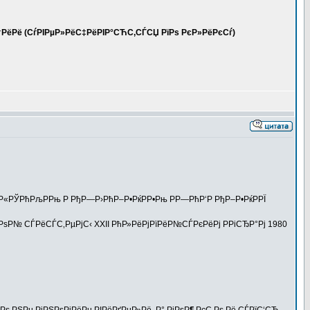
†РёРё (СѓРІРµР»РёС‡РёРІР°СЋС‚СЃСЏ РїРѕ РєР»РёРєСѓ)
’Р«РЎРћРљРРњ Р РђР—Р›РћР–Р•РќРР•Рњ РР—РћР‘Р РђР–Р•РќРРЇ
№ СЃРёСЃС‚РµРјС‹ XXII РћР»РёРјРїРёР№СЃРєРёРј РРіСЂР°Рј 1980