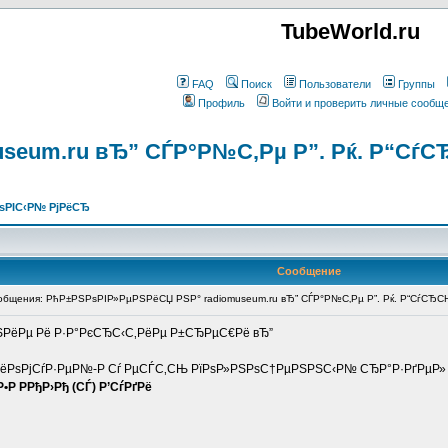
TubeWorld.ru
FAQ
Поиск
Пользователи
Группы
Профиль
Войти и проверить личные сообщ
seum.ru вЂ” СЃР°Р№С‚Рµ Р”. Рќ. Р“С
РѕРІС‹Р№ РјРёСЂ
Сообщение
бщения: РћР±РЅРѕРІР»РµРЅРёСЏ РЅР° radiomuseum.ru вЂ” СЃР°Р№С‚Рµ Р”. Рќ. Р“СѓСЂ
РёРµ Рё Р·Р°РєСЂС‹С‚РёРµ Р±СЂРµС€Рё вЂ”
РёРѕРјСѓР·РµР№-Р Сѓ РµСЃС‚СЊ РїРѕР»РЅРѕС†РµРЅРЅС‹Р№ СЂР°Р·РґРµР
 РРђР›Рђ (СЃ) Р’СѓРґРё