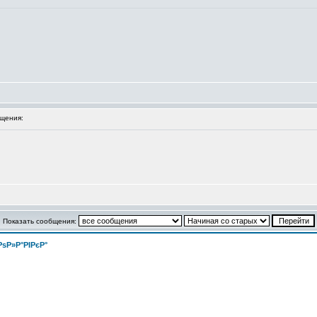
щения:
Показать сообщения:
РѕР»Р°РІРєР°