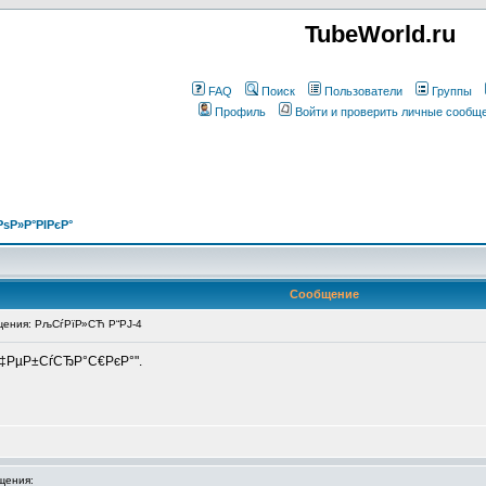
TubeWorld.ru
FAQ
Поиск
Пользователи
Группы
Профиль
Войти и проверить личные сообщ
РѕР»Р°РІРєР°
Сообщение
ения: РљСѓРїР»СЋ Р“РЈ-4
С‡РµР±СѓСЂР°С€РєР°".
щения: