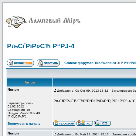
РљСѓРїР»СЋ Р“РЈ-4
Список форумов TubeWorld.ru
->
Р Р°РґРё
Автор
Norton
Добавлено: Ср Окт 09, 2013 18:32
Заголовок сообщ
РљСѓРїР»СЋ СЂР°РґРёРѕР»Р°РјРїС‹ Р“РЈ-4 "
Зарегистрирован:
01.02.2012
Сообщения: 16
Откуда: РљРёСЂРѕРІ
(Р’СЏС‚РєР°)
Вернуться к началу
Norton
Добавлено: Вс Май 18, 2014 15:13
Заголовок сооб