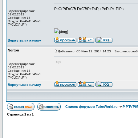
РєСѓРїР»СЋ Р»СЋР±РѕРµ РєРѕР»-РІРѕ
Зарегистрирован:
01.02.2012
Сообщения: 16
Откуда: РљРёСЂРѕРІ
(Р’СЏС‚РєР°)
[/img]
Вернуться к началу
Norton
Добавлено: Сб Июл 12, 2014 14:23
Заголовок сооб
_up
Зарегистрирован:
01.02.2012
Сообщения: 16
Откуда: РљРёСЂРѕРІ
(Р’СЏС‚РєР°)
Вернуться к началу
Список форумов TubeWorld.ru
->
Р Р°РґРё
Страница
1
из
1