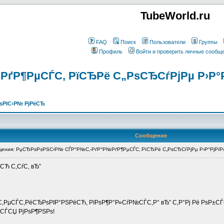
TubeWorld.ru
FAQ
Поиск
Пользователи
Группы
Профиль
Войти и проверить личные сообщ
Р¶РµСЃС‚ РїСЂРё С„РѕСЂСѓРјРµ Р›Р°Рј
РѕРІС‹Р№ РјРёСЂ
Сообщение
ения: РџСЂРѕР±РЅС‹Р№ СЃР°Р№С‚-РґР°Р№РґР¶РµСЃС‚ РїСЂРё С„РѕСЂСѓРјРµ Р›Р°РјРїРѕ
Ћ С‚СѓС‚ вЂ”
СЃС‚РёСЂРѕРІР°РЅРёСЋ, РїРѕР¶Р°Р»СѓР№СЃС‚Р° вЂ” С‚Р°Рј Рё РѕР±СЃС
ЊСЃСЏ РјРѕР¶РЅРѕ!