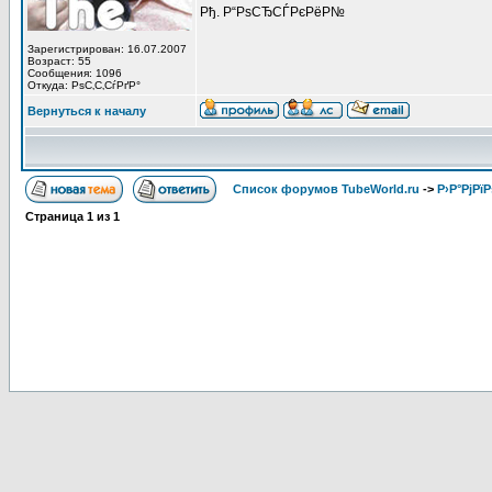
Рђ. Р“РѕСЂСЃРєРёР№
Зарегистрирован: 16.07.2007
Возраст: 55
Сообщения: 1096
Откуда: РѕС‚С‚СѓРґР°
Вернуться к началу
Список форумов TubeWorld.ru
->
Р›Р°РјРї
Страница
1
из
1