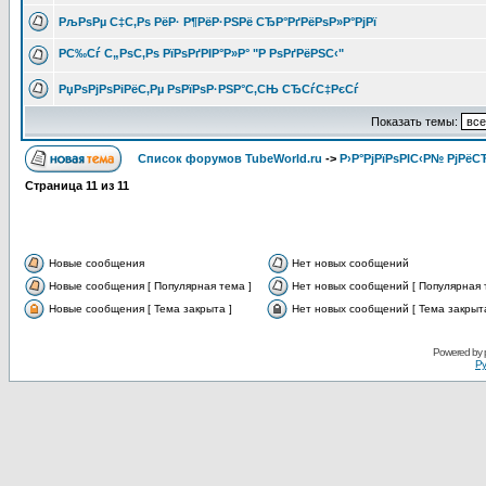
РљРѕРµ С‡С‚Рѕ РёР· Р¶РёР·РЅРё СЂР°РґРёРѕР»Р°РјРї
РС‰Сѓ С„РѕС‚Рѕ РїРѕРґРІР°Р»Р° "Р РѕРґРёРЅС‹"
РџРѕРјРѕРіРёС‚Рµ РѕРїРѕР·РЅР°С‚СЊ СЂСѓС‡РєСѓ
Показать темы:
Список форумов TubeWorld.ru
->
Р›Р°РјРїРѕРІС‹Р№ РјРёС
Страница
11
из
11
Новые сообщения
Нет новых сообщений
Новые сообщения [ Популярная тема ]
Нет новых сообщений [ Популярная 
Новые сообщения [ Тема закрыта ]
Нет новых сообщений [ Тема закрыта
Powered by
Ру