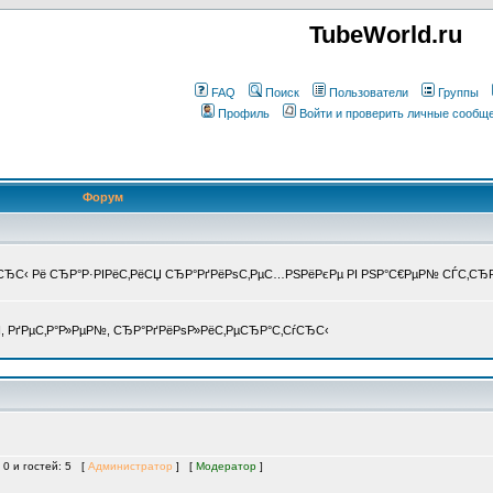
TubeWorld.ru
FAQ
Поиск
Пользователи
Группы
Профиль
Войти и проверить личные сообщ
Форум
СѓСЂС‹ Рё СЂР°Р·РІРёС‚РёСЏ СЂР°РґРёРѕС‚РµС…РЅРёРєРµ РІ РЅР°С€РµР№ СЃС‚СЂ
РІ, РґРµС‚Р°Р»РµР№, СЂР°РґРёРѕР»РёС‚РµСЂР°С‚СѓСЂС‹
 0 и гостей: 5 [
Администратор
] [
Модератор
]