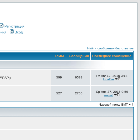
Регистрация
ения
Вход
Найти сообщения без ответов
Темы
Сообщения
Последнее сообщение
Пт Авг 12, 2016 3:18
509
6588
Р°РЅРµ
localfire
Ср Апр 27, 2016 9:50
527
2756
mawal
Часовой пояс: GMT + 4