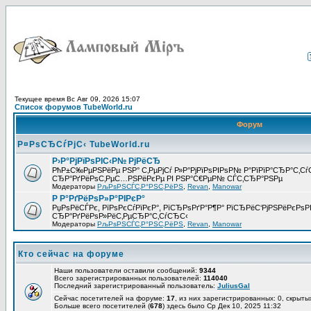
Текущее время Вс Авг 09, 2026 15:07
Список форумов TubeWorld.ru
Форум
Р¤РѕСЂСѓРјС‹ TubeWorld.ru
Р›Р°РјРїРѕРІС‹Р№ РјРёСЂ
РћР±С‰РµРЅРёРµ РЅР° С‚РµРјСѓ Р»Р°РјРїРѕРІРѕР№ Р°РїРїР°СЂР°С‚С
СЂР°РґРёРѕС‚РµС…РЅРёРєРµ РІ РЅР°С€РµР№ СЃС‚СЂР°РЅРµ
Модераторы
РљРѕРЅСЃС‚Р°РЅС‚РёРЅ
,
Revan
,
Manowar
Р Р°РґРёРѕР»Р°РІРєР°
РџРѕРёСЃРє, РїРѕРєСѓРїРєР°, РїСЂРѕРґР°Р¶Р° РїСЂРёС‘РјРЅРёРєРѕРІ
СЂР°РґРёРѕР»РёС‚РµСЂР°С‚СѓСЂС‹
Модераторы
РљРѕРЅСЃС‚Р°РЅС‚РёРЅ
,
Revan
,
Manowar
Кто сейчас на форуме
Наши пользователи оставили сообщений:
9344
Всего зарегистрированных пользователей:
114040
Последний зарегистрированный пользователь:
JuliusGal
Сейчас посетителей на форуме:
17
, из них зарегистрированных: 0, скрыты
Больше всего посетителей (
678
) здесь было Ср Дек 10, 2025 11:32