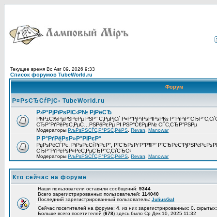
Текущее время Вс Авг 09, 2026 9:33
Список форумов TubeWorld.ru
Форум
Р¤РѕСЂСѓРјС‹ TubeWorld.ru
Р›Р°РјРїРѕРІС‹Р№ РјРёСЂ
РћР±С‰РµРЅРёРµ РЅР° С‚РµРјСѓ Р»Р°РјРїРѕРІРѕР№ Р°РїРїР°СЂР°С‚С
СЂР°РґРёРѕС‚РµС…РЅРёРєРµ РІ РЅР°С€РµР№ СЃС‚СЂР°РЅРµ
Модераторы
РљРѕРЅСЃС‚Р°РЅС‚РёРЅ
,
Revan
,
Manowar
Р Р°РґРёРѕР»Р°РІРєР°
РџРѕРёСЃРє, РїРѕРєСѓРїРєР°, РїСЂРѕРґР°Р¶Р° РїСЂРёС‘РјРЅРёРєРѕРІ
СЂР°РґРёРѕР»РёС‚РµСЂР°С‚СѓСЂС‹
Модераторы
РљРѕРЅСЃС‚Р°РЅС‚РёРЅ
,
Revan
,
Manowar
Кто сейчас на форуме
Наши пользователи оставили сообщений:
9344
Всего зарегистрированных пользователей:
114040
Последний зарегистрированный пользователь:
JuliusGal
Сейчас посетителей на форуме:
4
, из них зарегистрированных: 0, скрытых:
Больше всего посетителей (
678
) здесь было Ср Дек 10, 2025 11:32